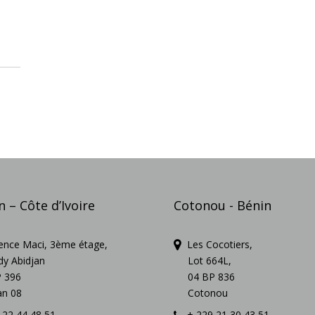
n – Côte d’Ivoire
Cotonou - Bénin
nce Maci, 3ème étage,
Les Cocotiers,
 Abidjan
Lot 664L,
 396
04 BP 836
n 08
Cotonou
22 44 48 51
+ 229 21 30 43 51