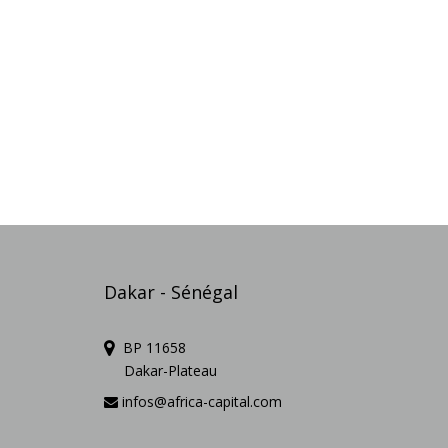
Dakar - Sénégal
BP 11658
Dakar-Plateau
infos@africa-capital.com