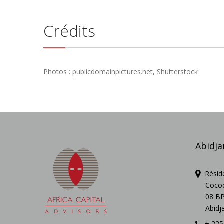
Crédits
Photos : publicdomainpictures.net, Shutterstock
Abidja
Réside
Cocody
08 BP
Abidja
+ 225 